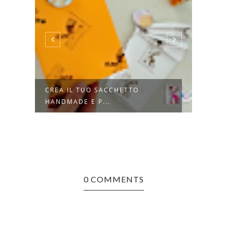
CREA IL TUO SACCHETTO
8 TR
HANDMADE E P...
CALD
0 COMMENTS