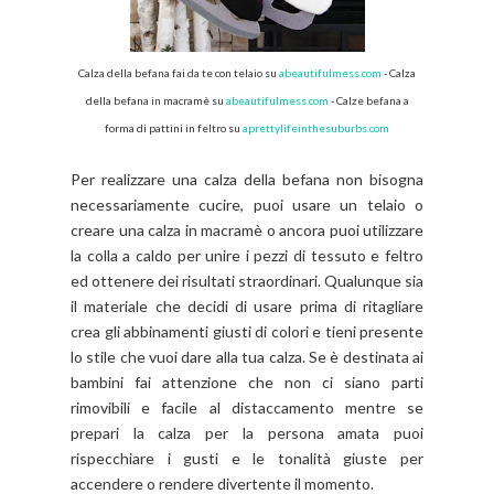
Calza della befana fai da te con telaio su
abeautifulmess.com
- Calza
della befana in macramè su
abeautifulmess.com
- Calze befana a
forma di pattini in feltro su
aprettylifeinthesuburbs.com
Per realizzare una calza della befana non bisogna
necessariamente cucire, puoi usare un telaio o
creare una calza in macramè o ancora puoi utilizzare
la colla a caldo per unire i pezzi di tessuto e feltro
ed ottenere dei risultati straordinari. Qualunque sia
il materiale che decidi di usare prima di ritagliare
crea gli abbinamenti giusti di colori e tieni presente
lo stile che vuoi dare alla tua calza. Se è destinata ai
bambini fai attenzione che non ci siano parti
rimovibili e facile al distaccamento mentre se
prepari la calza per la persona amata puoi
rispecchiare i gusti e le tonalità giuste per
accendere o rendere divertente il momento.