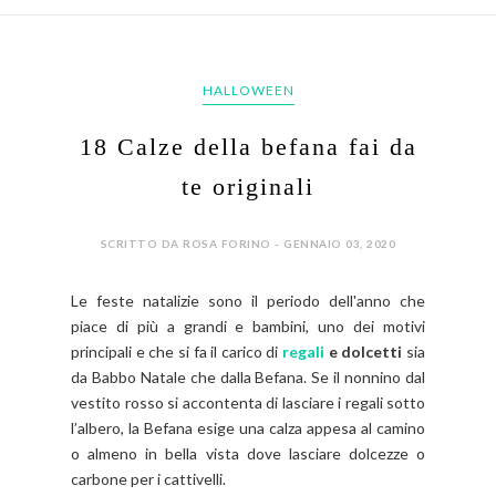
HALLOWEEN
18 Calze della befana fai da
te originali
SCRITTO DA ROSA FORINO - GENNAIO 03, 2020
Le feste natalizie sono il periodo dell'anno che
piace di più a grandi e bambini, uno dei motivi
principali e che si fa il carico di
regali
e dolcetti
sia
da Babbo Natale che dalla Befana. Se il nonnino dal
vestito rosso si accontenta di lasciare i regali sotto
l’albero, la Befana esige una calza appesa al camino
o almeno in bella vista dove lasciare dolcezze o
carbone per i cattivelli.