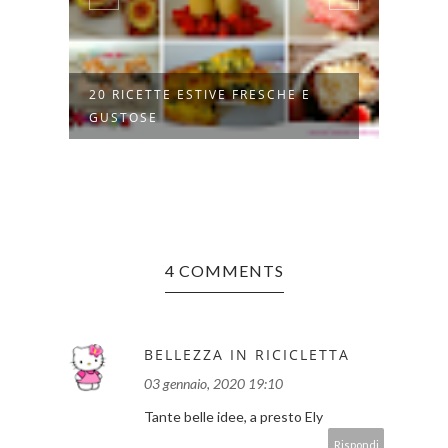
20 RICETTE ESTIVE FRESCHE E
9 MO
GUSTOSE
TEXT
4 COMMENTS
BELLEZZA IN RICICLETTA
03 gennaio, 2020 19:10
Tante belle idee, a presto Ely
Rispondi