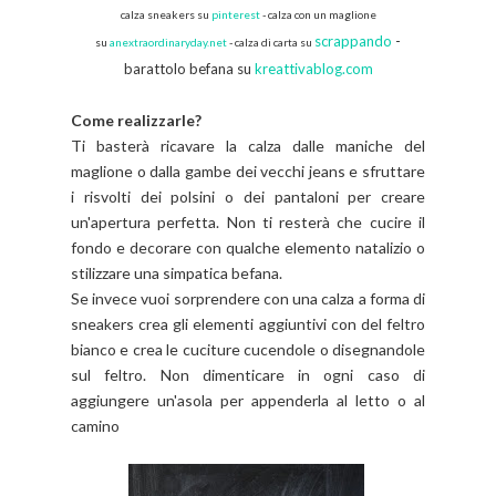
calza
sneakers su
pinterest
- calza con un maglione
scrappando
-
su
anextraordinaryday.net
- calza di carta su
barattolo befana su
kreattivablog.com
Come realizzarle?
Ti basterà ricavare la calza dalle maniche del
maglione o dalla gambe dei vecchi jeans e sfruttare
i risvolti dei polsini o dei pantaloni per creare
un'apertura perfetta. Non ti resterà che cucire il
fondo e decorare con qualche elemento natalizio o
stilizzare una simpatica befana.
Se invece vuoi sorprendere con una calza a forma di
sneakers crea gli elementi aggiuntivi con del feltro
bianco e crea le cuciture cucendole o disegnandole
sul feltro. Non dimenticare in ogni caso di
aggiungere un'asola per appenderla al letto o al
camino