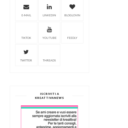
E-MAIL
LINKEDIN
BLOGLOVIN
TIKTOK
YOU TUBE
FEEDLY
TWITTER
THREADS
ISCRIVITI A
KREATTIVANEWS
PORTA CANDELA
HANDMADE PER UN
DECORAZIONI NATALIZI
NATAL...
FAI DA TE: AL...