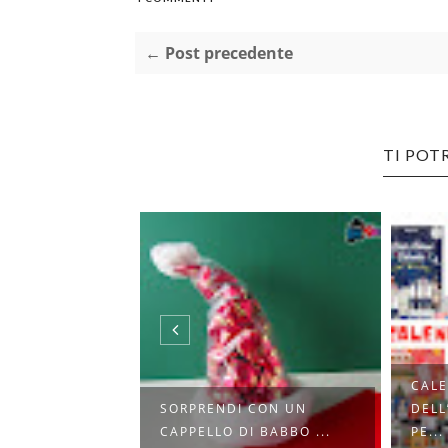
← Post precedente
TI POT
CALE
ON IL
SORPRENDI CON UN
DELL
 I TESSU...
CAPPELLO DI BABBO ...
PE...