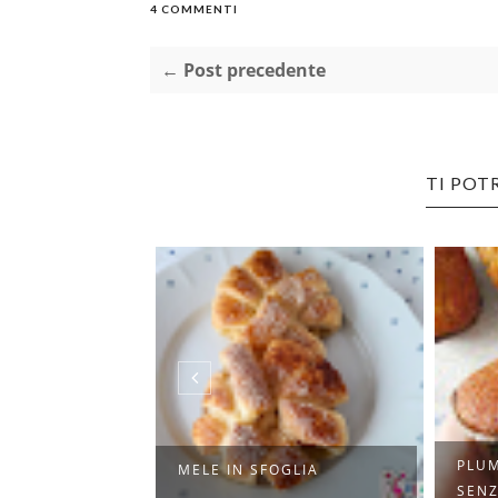
4 COMMENTI
← Post precedente
TI POT
PLUM
L CAFFÈ
MELE IN SFOGLIA
SENZ