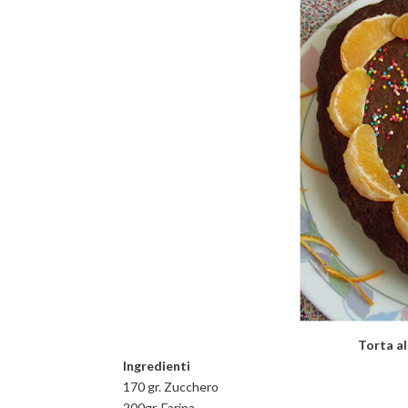
Torta al
Ingredienti
170 gr. Zucchero
200gr. Farina