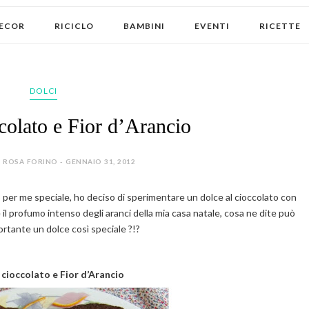
ECOR
RICICLO
BAMBINI
EVENTI
RICETTE
DOLCI
ccolato e Fior d’Arancio
 ROSA FORINO - GENNAIO 31, 2012
o per me speciale, ho deciso di sperimentare un dolce al cioccolato con
 il profumo intenso degli aranci della mia casa natale, cosa ne dite può
rtante un dolce così speciale ?!?
 cioccolato e Fior d’Arancio