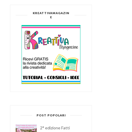
KREATTIVAMAGAZIN
E
COME REALIZZARE UN
FLEXI BADGEMATIC: CR
QUADERNO MULTICO...
SPILLE, CALA...
POST POPOLARI
2° edizione Fatti