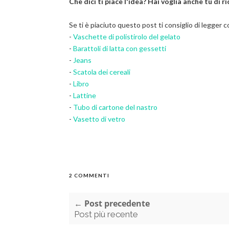
Che dici ti piace l'idea? Hai voglia anche tu di ri
Se ti è piaciuto questo post ti consiglio di legger c
-
Vaschette di polistirolo del gelato
-
Barattoli di latta con gessetti
-
Jeans
-
Scatola dei cereali
-
Libro
-
Lattine
-
Tubo di cartone del nastro
-
Vasetto di vetro
2 COMMENTI
← Post precedente
Post più recente