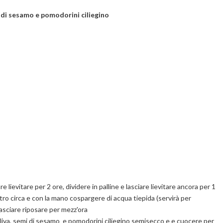
 di sesamo e pomodorini ciliegino
e lievitare per 2 ore, dividere in palline e lasciare lievitare ancora per 1
etro circa e con la mano cospargere di acqua tiepida (servirà per
lasciare riposare per mezz'ora
d'oliva, semi di sesamo e pomodorini ciliegino semisecco e e cuocere per