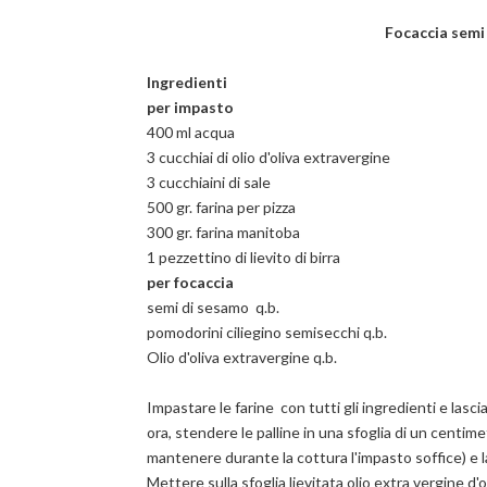
Focaccia semi
Ingredienti
per impasto
400 ml acqua
3 cucchiai di olio d'oliva extravergine
3 cucchiaini di sale
500 gr. farina per pizza
300 gr. farina manitoba
1 pezzettino di lievito di birra
per focaccia
semi di sesamo q.b.
pomodorini ciliegino semisecchi q.b.
Olio d'oliva extravergine q.b.
Impastare le farine con tutti gli ingredienti e lasciar
ora, stendere le palline in una sfoglia di un centim
mantenere durante la cottura l'impasto soffice) e 
Mettere sulla sfoglia lievitata olio extra vergine 