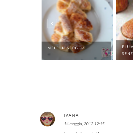
PLUMCAKE ALLO YOGURT
CRIN
OGLIA
SENZA BURRO
BISC
IVANA
14 maggio, 2012 12:15