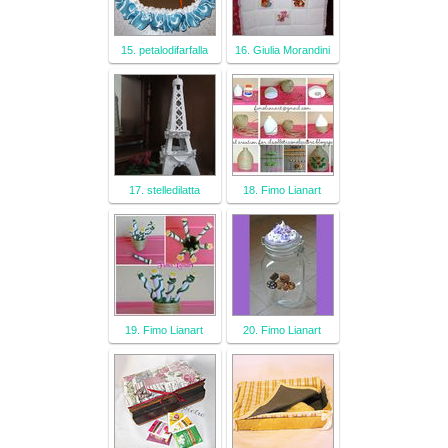
15. petalodifarfalla
16. Giulia Morandini
17. stelledilatta
18. Fimo Lianart
19. Fimo Lianart
20. Fimo Lianart