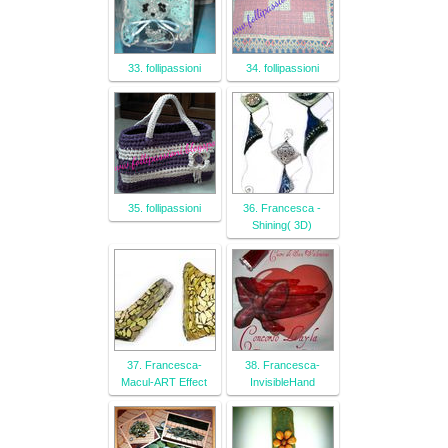
33. follipassioni
34. follipassioni
35. follipassioni
36. Francesca -
Shining( 3D)
37. Francesca-
38. Francesca-
Macul-ART Effect
InvisibleHand