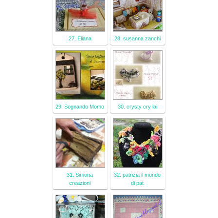
27. Eliana
28. susanna zanchi
29. Sognando Momo
30. crysty cry lai
31. Simona
32. patrizia il mondo
creazioni
di pat