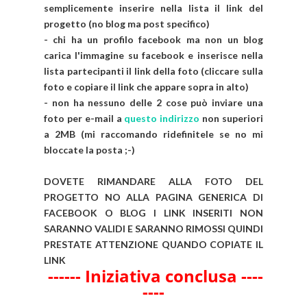
semplicemente inserire nella lista il link del
progetto (no blog ma post specifico)
- chi ha un profilo facebook ma non un blog
carica l'immagine su facebook e inserisce nella
lista partecipanti il link della foto (cliccare sulla
foto e copiare il link che appare sopra in alto)
- non ha nessuno delle 2 cose può inviare una
foto per e-mail a
questo indirizzo
non superiori
a 2MB (mi raccomando ridefinitele se no mi
bloccate la posta ;-)
DOVETE RIMANDARE ALLA FOTO DEL
PROGETTO NO ALLA PAGINA GENERICA DI
FACEBOOK O BLOG I LINK INSERITI NON
SARANNO VALIDI E SARANNO RIMOSSI QUINDI
PRESTATE ATTENZIONE QUANDO COPIATE IL
LINK
------ Iniziativa conclusa ----
----