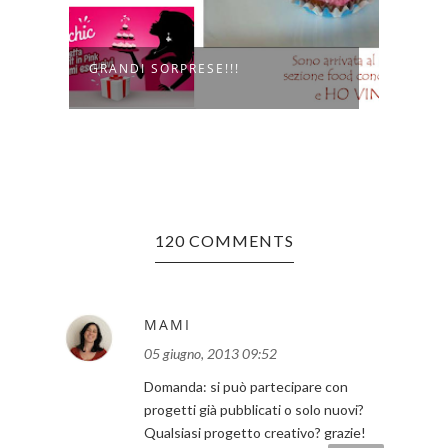
MUFF
VA
GRANDI SORPRESE!!!
BAMB
120 COMMENTS
MAMI
05 giugno, 2013 09:52
Domanda: si può partecipare con
progetti già pubblicati o solo nuovi?
Qualsiasi progetto creativo? grazie!