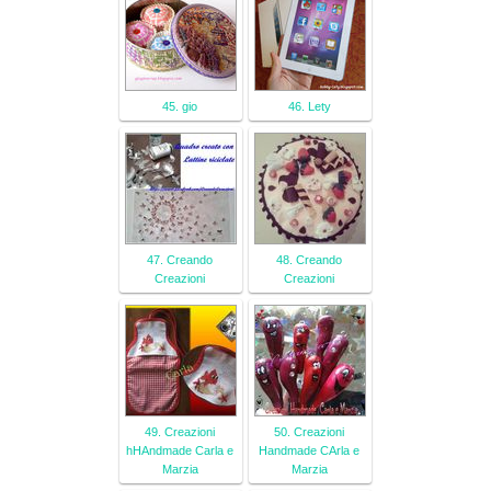
45. gio
46. Lety
47. Creando
48. Creando
Creazioni
Creazioni
49. Creazioni
50. Creazioni
hHAndmade Carla e
Handmade CArla e
Marzia
Marzia