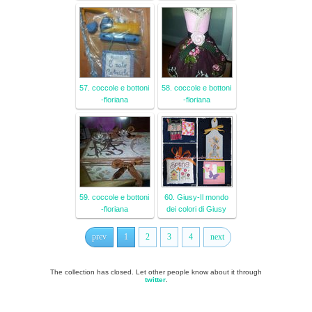
57. coccole e bottoni
58. coccole e bottoni
-floriana
-floriana
59. coccole e bottoni
60. Giusy-Il mondo
-floriana
dei colori di Giusy
prev
1
2
3
4
next
The collection has closed. Let other people know about it through
twitter
.