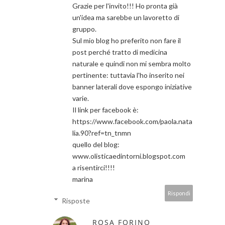
Grazie per l'invito!!! Ho pronta già
un'idea ma sarebbe un lavoretto di
gruppo.
Sul mio blog ho preferito non fare il
post perché tratto di medicina
naturale e quindi non mi sembra molto
pertinente: tuttavia l'ho inserito nei
banner laterali dove espongo iniziative
varie.
Il link per facebook è:
https://www.facebook.com/paola.nata
lia.90?ref=tn_tnmn
quello del blog:
www.olisticaedintorni.blogspot.com
a risentirci!!!!
marina
Rispondi
Risposte
ROSA FORINO