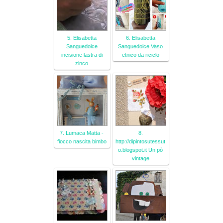
5. Elisabetta
6. Elisabetta
Sanguedolce
Sanguedolce Vaso
incisione lastra di
etnico da riciclo
zinco
7. Lumaca Matta -
8.
fiocco nascita bimbo
http://dipintosutessut
o.blogspot.it Un pò
vintage