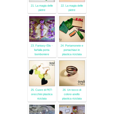
21. La magia delle
22. La magia delle
pietre
pietre
23. Fantasy-Elis -
24. Portamonete e
farfalla porta
portachiavi in
bomboniere
plastica riciclata
25. Cuore di PET-
26. Un tocco di
orecchini plastica
colore-anello
riciclata
plastica riciclata