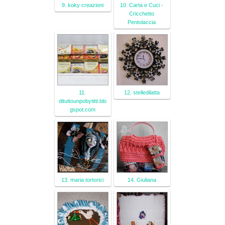
9. koky creazioni
10. Carta e Cuci -
Cricchetto
Pentolaccia
11.
12. stelledilatta
dituttounpobytitti.blo
gspot.com
13. maria tortorici
14. Giuliana