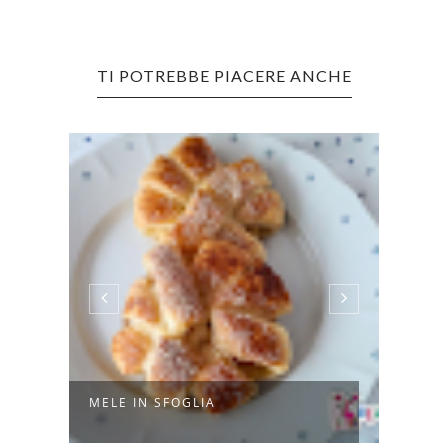
TI POTREBBE PIACERE ANCHE
PLUM
MELE IN SFOGLIA
BUR