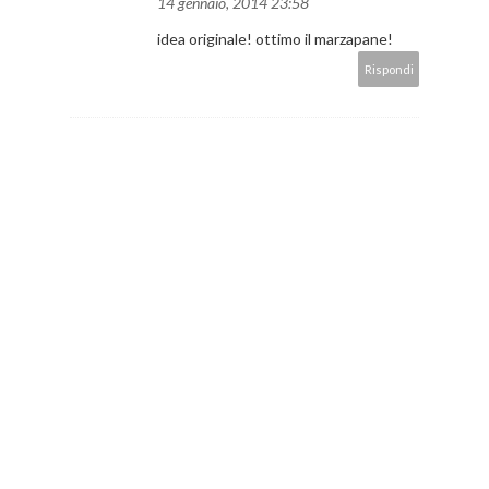
14 gennaio, 2014 23:58
idea originale! ottimo il marzapane!
Rispondi