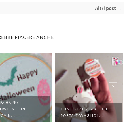
Altri post →
REBBE PIACERE ANCHE
IO HAPPY
LOWEEN CON
COME REALIZZARE DEI
OVIN...
PORTA TOVAGLIOL...