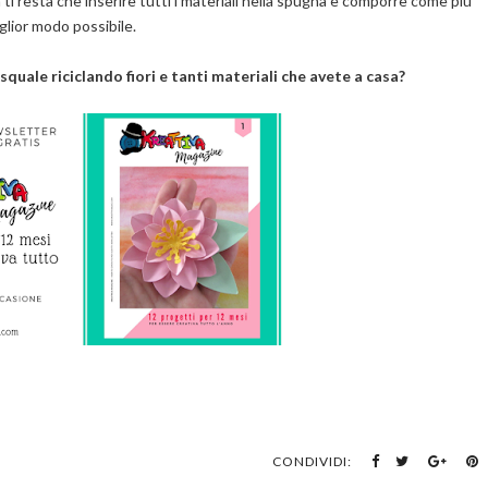
ti resta che inserire tutti i materiali nella spugna e comporre come più
iglior modo possibile.
squale riciclando fiori e tanti materiali che avete a casa?
CONDIVIDI: