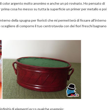
 di color argento molto anonimo e anche un pò rovinato. Ho pensato di
r prima cosa ho messo su tutta la superficie un primer per metallo e poi
interno della spugna per fioristi che mi permetterà di fissare all'interno
 scegliere di comporre il tuo centrotavola con dei fiori freschi bagnano
infinità di elementi ecco qualche esempio: