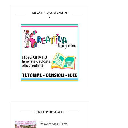
KREATTIVAMAGAZIN
E
COME ANTICARE I
COME RECUPERARE I VA
POST POPOLARI
GESSETTI PER PROGET...
IN VETRO PER...
2° edizione Fatti