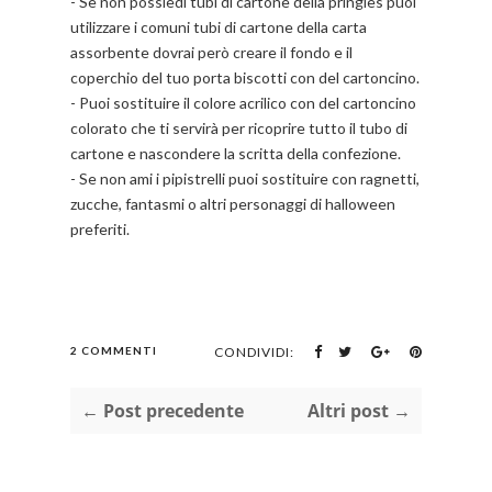
- Se non possiedi tubi di cartone della pringles puoi
utilizzare i comuni tubi di cartone della carta
assorbente dovrai però creare il fondo e il
coperchio del tuo porta biscotti con del cartoncino.
- Puoi sostituire il colore acrilico con del cartoncino
colorato che ti servirà per ricoprire tutto il tubo di
cartone e nascondere la scritta della confezione.
- Se non ami i pipistrelli puoi sostituire con ragnetti,
zucche, fantasmi o altri personaggi di halloween
preferiti.
2 COMMENTI
CONDIVIDI:
← Post precedente
Altri post →