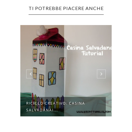
TI POTREBBE PIACERE ANCHE
RICICLO CREATIVO: CASINA
RICI
SALVADANAI...
PER U