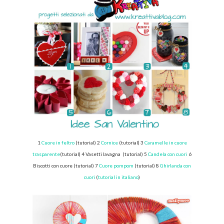
1
Cuore in feltro
(tutorial)
2
Cornice
(tutorial)
3
Caramelle in cuore
trasparente
(tutorial)
4 Vasetti lavagna
(tutorial)
5
Candela con cuori
6
Biscotti con cuore
(tutorial)
7
Cuore pompom
(tutorial) 8
Ghirlanda con
cuori
(
tutorial in italiano
)