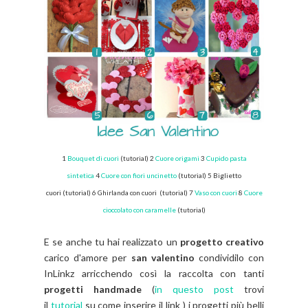
1
Bouquet di cuori
(tutorial)
2
Cuore origami
3
Cupido pasta
sintetica
4
Cuore con fiori uncinetto
(tutorial)
5 Biglietto
cuori
(tutorial)
6 Ghirlanda con cuori
(tutorial)
7
Vaso con cuori
8
Cuore
cioccolato con caramelle
(tutorial)
E se anche tu hai realizzato un
progetto creativo
carico d'amore per
san valentino
condividilo con
InLinkz arricchendo così la raccolta con tanti
progetti handmade
(
in questo post
trovi
il
tutorial
su come inserire il link ) i progetti più belli