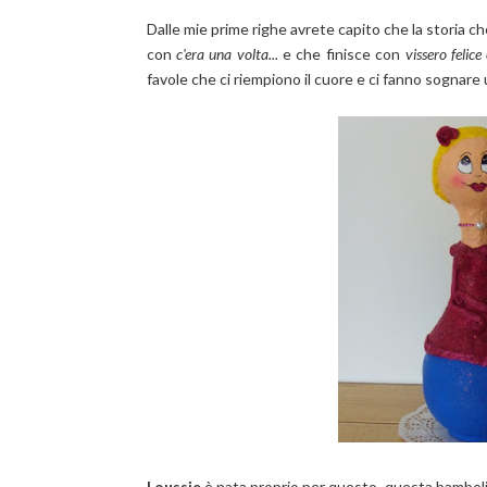
Dalle mie prime righe avrete capito che la storia ch
con
c'era una volta...
e che finisce con
vissero felice
favole che ci riempiono il cuore e ci fanno sognar
Loussie
è nata proprio per questo, questa bambolin