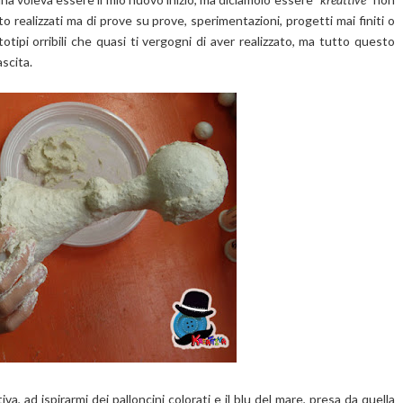
 realizzati ma di prove su prove, sperimentazioni, progetti mai finiti o
totipi orribili che quasi ti vergogni di aver realizzato, ma tutto questo
ascita.
a, ad ispirarmi dei palloncini colorati e il blu del mare, presa da quella