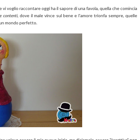
e vi voglio raccontare oggi ha il sapore di una favola, quella che comincia
 e contenti
, dove il male vince sul bene e l'amore trionfa sempre, quelle
e un mondo perfetto.
a voleva essere il mio nuovo inizio, ma diciamolo essere "
kreattive
" non