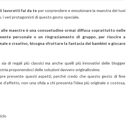
di
lavoretti fai da te
per sorprendere e emozionare la maestra dei tuoi
, i veri protagonisti di questo gesto speciale.
o alle maestre è una consuetudine ormai diffusa soprattutto nelle
amente personale o un ringraziamento di gruppo, per riuscire a
ale e creativo, bisogna sfruttare la fantasia dei bambini e giocare
sia di regali più classici ma anche quelli più innovativi delle blogger
ria proponendoci delle soluzioni davvero originalissime.
mpre presente questi aspetti, perché credo che questo gesto di fine
d'affetto, non una sfida a chi presenta l'idea più originale o costosa,
ciclo