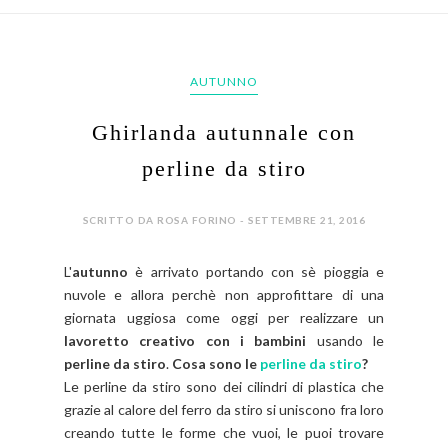
AUTUNNO
Ghirlanda autunnale con
perline da stiro
SCRITTO DA ROSA FORINO - SETTEMBRE 21, 2016
L'
autunno
è arrivato portando con sè pioggia e
nuvole e allora perchè non approfittare di una
giornata uggiosa come oggi per realizzare un
lavoretto creativo con i bambini
usando le
perline da stiro
.
Cosa sono le
perline da stiro
?
Le perline da stiro sono dei cilindri di plastica che
grazie al calore del ferro da stiro si uniscono fra loro
creando tutte le forme che vuoi, le puoi trovare