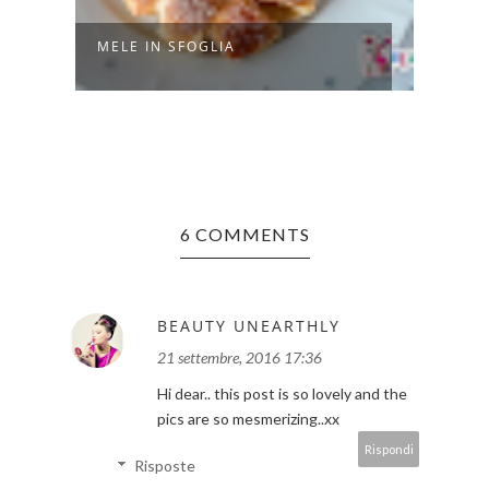
RE
10 M
MELE IN SFOGLIA
BICAR
6 COMMENTS
BEAUTY UNEARTHLY
21 settembre, 2016 17:36
Hi dear.. this post is so lovely and the
pics are so mesmerizing..xx
Rispondi
Risposte