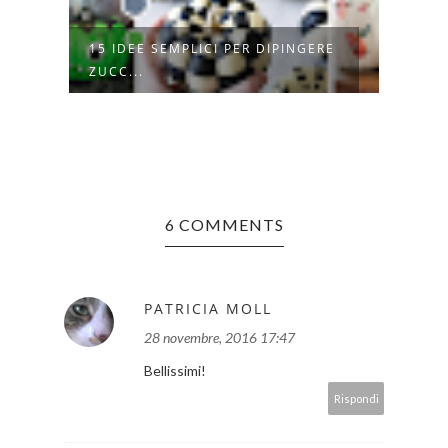
15 IDEE SEMPLICI PER DIPINGERE
16 R
ZUCC...
VALEN
6 COMMENTS
PATRICIA MOLL
28 novembre, 2016 17:47
Bellissimi!
Rispondi