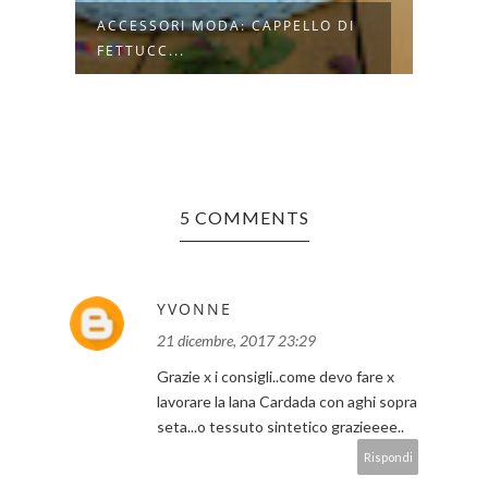
ACCESSORI MODA: CAPPELLO DI
11 M
FETTUCC...
SCAL
5 COMMENTS
YVONNE
21 dicembre, 2017 23:29
Grazie x i consigli..come devo fare x
lavorare la lana Cardada con aghi sopra
seta...o tessuto sintetico grazieeee..
Rispondi