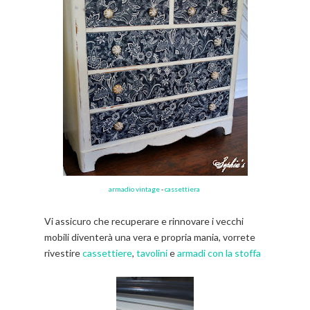
armadio vintage
-
cassettiera
Vi assicuro che recuperare e rinnovare i vecchi
mobili diventerà una vera e propria mania, vorrete
rivestire
cassettiere
,
tavolini
e
armadi con la stoffa