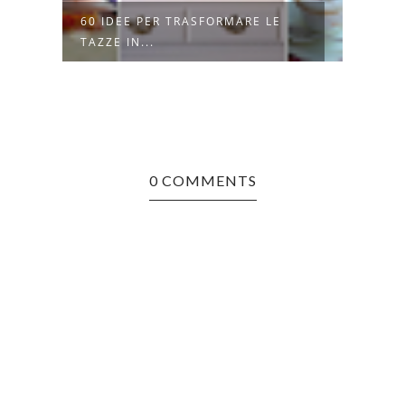
A
60 IDEE PER TRASFORMARE LE
15 I
TAZZE IN...
ZUCC
0 COMMENTS