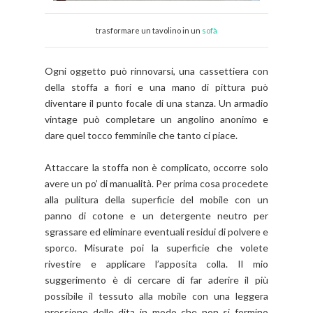
trasformare un tavolino in un
sofà
Ogni oggetto può rinnovarsi, una cassettiera con
della stoffa a fiori e una mano di pittura può
diventare il punto focale di una stanza. Un armadio
vintage può completare un angolino anonimo e
dare quel tocco femminile che tanto ci piace.
Attaccare la stoffa non è complicato, occorre solo
avere un po’ di manualità. Per prima cosa procedete
alla pulitura della superficie del mobile con un
panno di cotone e un detergente neutro per
sgrassare ed eliminare eventuali residui di polvere e
sporco. Misurate poi la superficie che volete
rivestire e applicare l’apposita colla. Il mio
suggerimento è di cercare di far aderire il più
possibile il tessuto alla mobile con una leggera
pressione delle dita in modo che non si formino