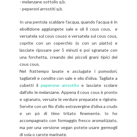
- melanzane sottolio q.b.
- peperoni arrostiti q.b.
In una pentola scaldare l'acqua, quando l'acqua è in
ebollizione aggiungete sale e oli il cous cous, e
versatela sul cous couso e versatela sul cous cous,
coprite con un coperchio (o con un piatto) e
lasciate riposare per 5 minuti e poi sgranate con
una forchetta, creando dei piccoli grani tipici del
cous cous.
Nel frattempo lavate e asciugate i pomodori,
tagliateli e condite con sale e olio d'oliva. Tagliate a
cubetti il
peperone arrostito
e lasciate scolare
dall'olio le melanzane. Appena il cous cous è pronto
e sgranato, versate le verdure preparate e rigirate.
Servite con un filo d'olio extravergine d'oliva a crudo
e un pò di timo tritato finemente. Io ho
accompagnato con formaggio fresco aromatizzato,
ma per una versione vegan potete usare germogli
di soia o carote marinate.