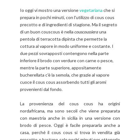
Io oggi vi mostro una versione
vegetariana
che si
prepara in pochi minuti, con l'utilizzo di cous cous
precotto e di ingredienti di stagione.
Ma il segreto
di un buon couscous è nella
couscoussiera
una
pentola di terracotta dipinta che permette la
cottura al vapore in modo uniforme e costante. I
due pezzi sovrapposti contengono nella parte
inferiore il brodo con verdure con carne o pesce,
mentre la parte superiore, appositamente
bucherellata c'è la semola, che grazie al vapore
cuoce il cous cous assorbendo tutti gli aromi
provenienti dal fondo.
La provenienza del cous cous ha origini
nordafricana, ma sono secoli che viene preparata
con maestria anche in sicilia in una versione con
brodo di pesce. Oggi è facile prepararla anche a
casa, perché il cous cous si trova in vendita già
precotto e bastano solo pochi minuti per ottenerlo