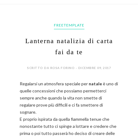
FREETEMPLATE
Lanterna natalizia di carta
fai da te
SCRITTO DA ROSA FORINO - DICEMBRE 09, 2017
Regalarsi un atmosfera speciale per
natale
è uno di
quelle concessioni che possiamo permetterci
sempre anche quando la vita non smette di
regalare prove più difficili e ci fa smettere di
sognare.
E proprio ispirata da quella fiammella tenue che
nonostante tutto ci spinge a lottare e credere che
prima o poi tutto passerà ho deciso di creare delle