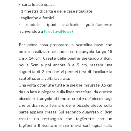
- carta lucido opaca
- 1 finestra di carta e delle case ritagliate
- taglierino e forbici
- modello (puoi scaricarlo gratuitamente
iscrivendoti a
KreattivaNews
)
Per prima cosa preparate la scatolina base che
potete realizzare creando un rettangolo lungo 18
cm x 14 cm. Create delle pieghe piegando a 8cm,
poi a 5cm e poi ancora 8 e 5 cm, resterà una
linguetta di 2 cm che vi permetterà di incollare la
scatolina, una volta lavorata.
Una volta ottenute tutte le pieghe misurate 3,5 cm
da un lato e piegate sulla linea tracciata, da questo
piccolo rettangolo ottenuto create dei piccoli tagli
che andranno a formare delle piccole alette sulla
parte appena creata. Sul secondo quadrato di 8cm
create un rettangolo che taglierete con un
taglierino Il risultato finale dovrà sarà uguale alla