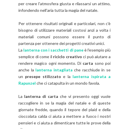
per creare l'atmosfera giusta e rilassarsi un attimo,
infondendo nell'aria tutta la magia del natale.
Per ottenere risultati originali e particolari, non c'è
bisogno di utilizzare materiali costosi anzi a volta i
materiali comuni possono essere il punto di
partenza per ottenere dei progetti creativi unici.
La
lanterna con i sacchetti di pane
è l'esempio più
semplice di
come il
riciclo creativo
ci può aiutare a
rendere magico ogni momento. Di
carta
sono poi
anche la
lanterna intagliata
che racchiude in se
un
presepe stilizzato
e la
lanterna ispirata a
Rapunzel
che ci catapulta in un mondo favola.
La
lanterna di carta
che vi presento oggi vuole
raccogliere in se la magia del natale e di queste
giornate fredde, quando il tepore del plaid e della
cioccolata calda ci aiuta a mettere a fuoco i nostri
pensieri e ci aiuta a dimenticare tutte le prove della