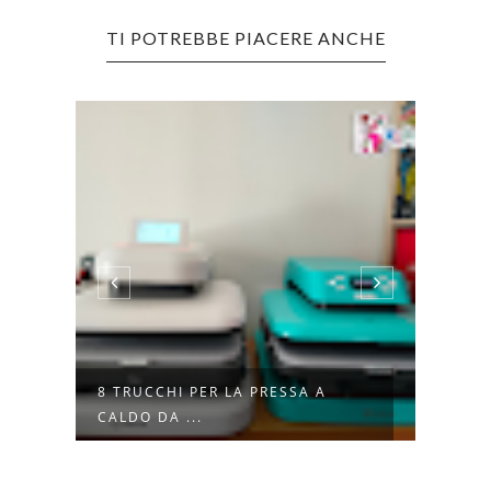
TI POTREBBE PIACERE ANCHE
8 TRUCCHI PER LA PRESSA A
I SE
CALDO DA ...
MEGL