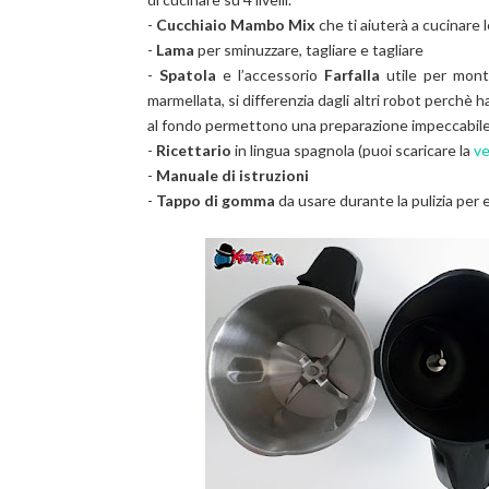
-
Cucchiaio Mambo Mix
che ti aiuterà a cucinare
-
Lama
per
sminuzzare, tagliare e tagliare
-
Spatola
e l’accessorio
Farfalla
utile
per monta
marmellata, si differenzia dagli altri robot perchè 
al fondo permettono una preparazione impeccabil
-
Ricettario
in lingua spagnola (puoi scaricare la
ve
-
Manuale di istruzioni
-
Tappo di gomma
da usare durante la pulizia per e