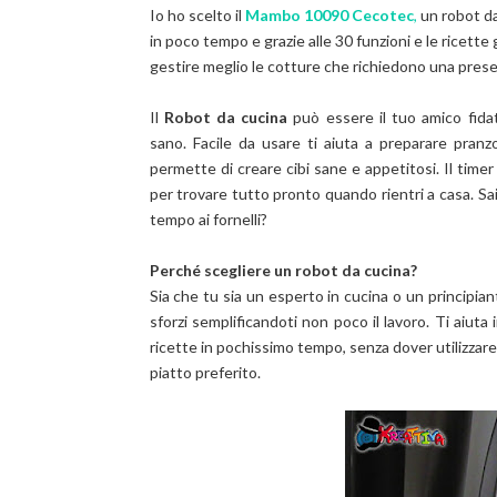
Io ho scelto il
Mambo 10090 Cecotec
,
un robot da
in poco tempo e grazie alle 30 funzioni e le ricette
gestire meglio le cotture che richiedono una pres
Il
Robot da cucina
può essere il tuo amico fida
sano.
Facile da usare ti aiuta
a preparare pranz
permette di creare cibi sane e appetitosi. Il timer 
per trovare tutto pronto quando rientri a casa. S
tempo ai fornelli?
Perché scegliere un robot da cucina?
Sia che tu sia un esperto in cucina o un principiant
sforzi semplificandoti non poco il lavoro. Ti aiuta
ricette in pochissimo tempo, senza dover utilizzare 
piatto preferito.