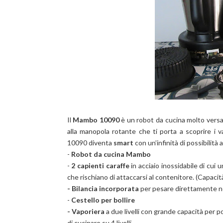
Il
Mambo 10090
è un robot da cucina molto versati
alla manopola rotante che ti porta a scoprire i v
10090
diventa
smart
con
un’infinità di possibilità
-
Robot da cucina Mambo
-
2 capienti caraffe
in acciaio inossidabile di cu
che rischiano di attaccarsi al contenitore. (Capacità 
- Bilancia incorporata
per pesare direttamente ne
-
Cestello per bollire
- Vaporiera
a due livelli con grande capacità per p
di cucinare su 4 livelli.