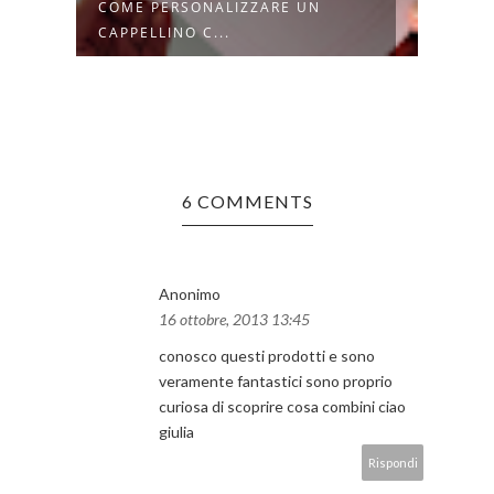
LOKLIK HAT PRESS: CREARE
CREA
CAPPELLI P...
HAND
6 COMMENTS
Anonimo
16 ottobre, 2013 13:45
conosco questi prodotti e sono
veramente fantastici sono proprio
curiosa di scoprire cosa combini ciao
giulia
Rispondi