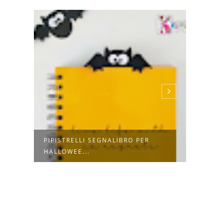
I
PIPISTRELLI SEGNALIBRO PER
10 M
HALLOWEE...
FAI D