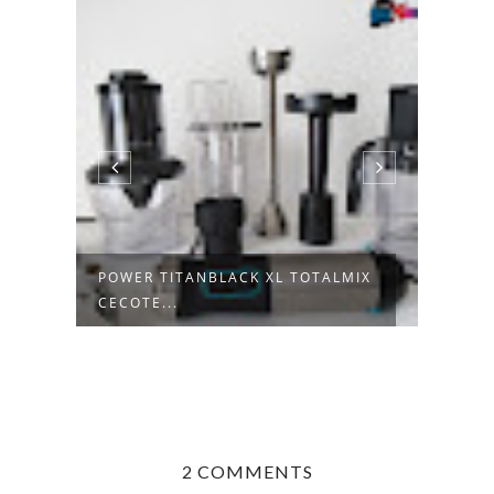
POWER TITANBLACK XL TOTALMIX
FARF
CECOTE...
POM
2 COMMENTS