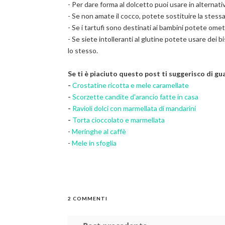
- Per dare forma al dolcetto puoi usare in alternativ
- Se non amate il cocco, potete sostituire la stessa
- Se i tartufi sono destinati ai bambini potete ome
- Se siete intolleranti al glutine potete usare dei b
lo stesso.
Se ti è piaciuto questo post ti suggerisco di g
-
Crostatine ricotta e mele caramellate
-
Scorzette candite d'arancio fatte in casa
-
Ravioli dolci con marmellata di mandarini
-
Torta cioccolato e marmellata
-
Meringhe al caffè
-
Mele in sfoglia
2 COMMENTI