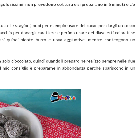
i golosissimi, non prevedono cottura e si preparano in 5 minuti e c'è
 tutte le stagioni, puoi per esempio usare del cacao per dargli un tocco
tacchio per donargli carattere e perfino usare dei diavoletti colorati se
assi quindi niente burro e uova aggiuntive, mentre contengono un
la solo cioccolato, quindi quando li preparo ne realizzo sempre nelle due
di il mio consiglio è prepararne in abbondanza perché spariscono in un