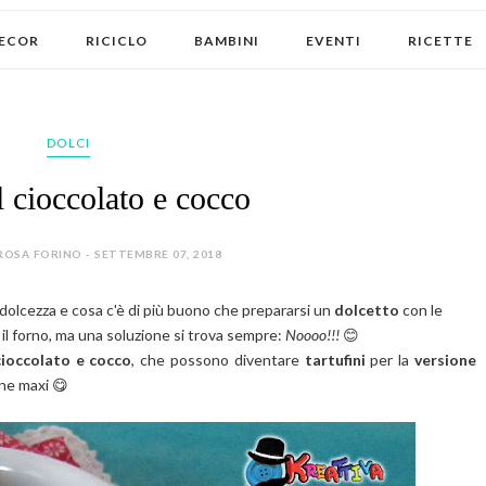
ECOR
RICICLO
BAMBINI
EVENTI
RICETTE
DOLCI
l cioccolato e cocco
ROSA FORINO - SETTEMBRE 07, 2018
 dolcezza e cosa c'è di più buono che prepararsi un
dolcetto
con le
il forno, ma una soluzione si trova sempre:
Noooo!!!
😊
 cioccolato e cocco
, che possono diventare
tartufini
per la
versione
one maxi 😋