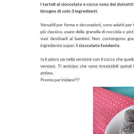
I tartufi al cioccolato e cocco sono dei dolcett
bisogno di solo 3 ingredienti.
Versatili per forma e decorazioni, sono adatti per
più classico, usare della granella di nocciola o pis
vuoi destinarli ai bambini. Non contengono gr
ingrediente super: il
cioccolato fondente
.
Io li adoro sia nella versione con il cocco che quel
versioni. Ti anticipo che sono irresistibili quin
attimo.
Pronte per iniziare?!?