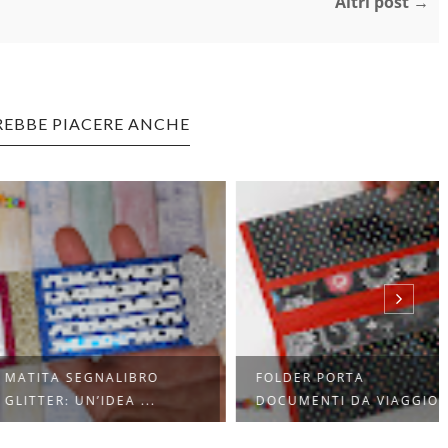
Altri post →
REBBE PIACERE ANCHE
TA SEGNALIBRO
FOLDER PORTA
TER: UN’IDEA ...
DOCUMENTI DA VIAGGIO