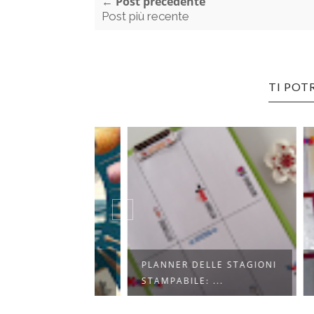
← Post precedente
Post più recente
TI POT
E CREATIVE
PLANNER DELLE STAGIONI
MATI
RTA...
STAMPABILE: ...
GLIT