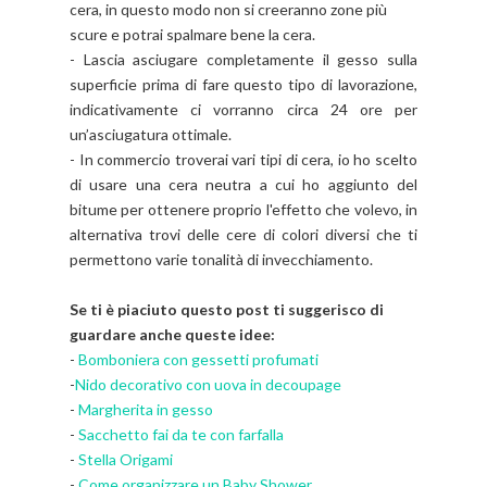
cera, in questo modo non si creeranno zone più
scure e potrai spalmare bene la cera.
- Lascia asciugare completamente il gesso sulla
superficie prima di fare questo tipo di lavorazione,
indicativamente ci vorranno circa 24 ore per
un’asciugatura ottimale.
- In commercio troverai vari tipi di cera, io ho scelto
di usare una cera neutra a cui ho aggiunto del
bitume per ottenere proprio l'effetto che volevo, in
alternativa trovi delle cere di colori diversi che ti
permettono varie tonalità di invecchiamento.
Se ti è piaciuto questo post ti suggerisco di
guardare anche queste idee:
-
Bomboniera con gessetti profumati
-
Nido decorativo con uova in decoupage
-
Margherita in gesso
-
Sacchetto fai da te con farfalla
-
Stella Origami
-
Come organizzare un Baby Shower