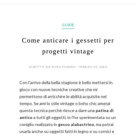
GUIDE
Come anticare i gessetti per
progetti vintage
SCRITTO DA ROSA FORINO - MARZO 30, 2024
Con l'arrivo della bella stagione è bello mettersi in
gioco con nuove tecniche creative che mi
permettono di arricchire le abilità acquisite nel
tempo. Se ami lo stile vintage o boho chic amerai
questa tecnica perchè riesce a dare una
patina di
antico
a tutti gli oggetti, io l'ho sperimentata su un
coniglio realizzato in
gesso alabastrino
, ma potrai
usarla anche su oggetti fatti in legno e su cornici e