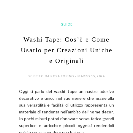
GUIDE
Washi Tape: Cos’è e Come
Usarlo per Creazioni Uniche
e Originali
SCRITTO DA ROSA FORINO - MARZO 15, 2024
Oggi ti parlo del
washi tape
un nastro adesivo
decorativo e unico nel suo genere che grazie alla
sua versatilità e facilità di utilizzo rappresenta un
materiale di tendenza nell’ambito dell’
home decor
.
In pochi minuti potrai rinnovare senza fatica grandi
superfice e arricchire piccoli oggetti rendendoli
unici e senza spendere una fortuna
.