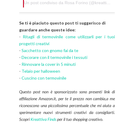
Un post condiviso da Rosa Forino (@kreattivablog)
Se ti è piaciuto questo post ti suggerisco di
guardare anche queste idee:
-
Ritagli di termovinile come utilizzarli per i tuoi
progetti creativi
-
Sacchetto con gnomo fai da te
-
Decorare con il termovinile i tessuti
-
Rinnovare la cover in 5 minuti
-
Telaio per halloween
-
Cuscino con termovinile
Questo post non è sponsorizzato sono presenti link di
affiliazione Amazon.it, per te il prezzo non cambia,a me
riconoscono una piccolissima percentuale che mi aiuta a
sperimentare nuovi strumenti creativi da consigliarti.
Scopri
Kreattiva Finds
per il tuo shopping creativo.