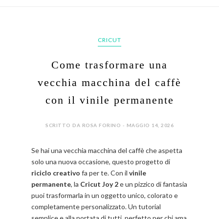
CRICUT
Come trasformare una
vecchia macchina del caffè
con il vinile permanente
SCRITTO DA ROSA FORINO - MAGGIO 14, 2026
Se hai una vecchia macchina del caffè che aspetta
solo una nuova occasione, questo progetto di
riciclo creativo
fa per te. Con il
vinile
permanente
, la
Cricut Joy 2
e un pizzico di fantasia
puoi trasformarla in un oggetto unico, colorato e
completamente personalizzato. Un tutorial
semplice e alla portata di tutti, perfetto per chi ama