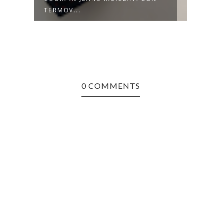
TERMOV...
TRAS
0 COMMENTS