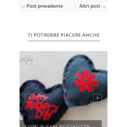
← Post precedente
Altri post →
TI POTREBBE PIACERE ANCHE
CUORI IN JEANS RICICLATI CON
RICI