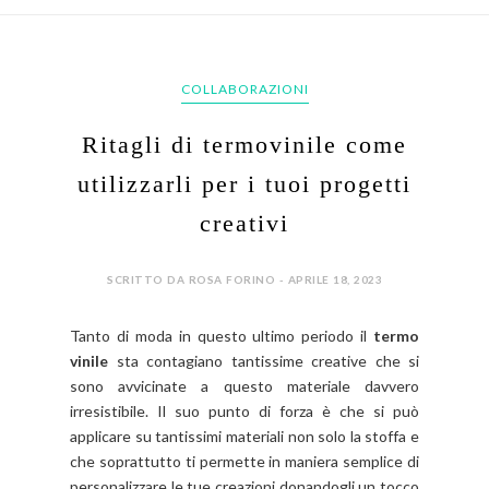
COLLABORAZIONI
Ritagli di termovinile come
utilizzarli per i tuoi progetti
creativi
SCRITTO DA ROSA FORINO - APRILE 18, 2023
Tanto di moda in questo ultimo periodo il
termo
vinile
sta contagiano tantissime creative che si
sono avvicinate a questo materiale davvero
irresistibile. Il suo punto di forza è che si può
applicare su tantissimi materiali non solo la stoffa e
che soprattutto ti permette in maniera semplice di
personalizzare le tue creazioni donandogli un tocco