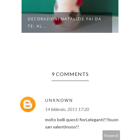
E
DECORAZIONI NATALIZIE FAI DA
SCAT
TE: AL...
INCI
9 COMMENTS
UNKNOWN
14 febbraio, 2011 17:20
molto belli questi fiori,eleganti!!!buon
san valentinooo!!
Rispondi