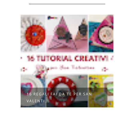
RE
16 REGALI FAI DA TE PER SAN
6 PR
VALENTI...
HALL