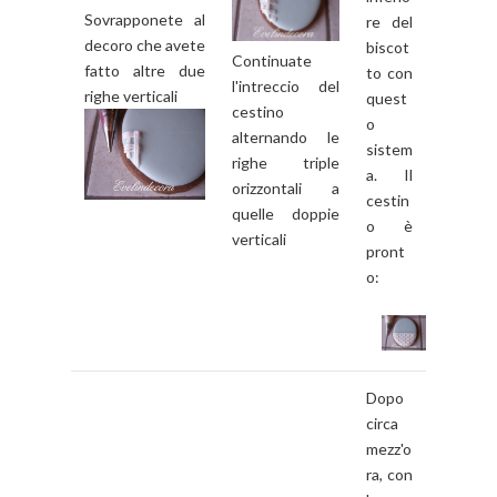
Sovrapponete al
re del
decoro che avete
biscot
Continuate
fatto altre due
to con
l'intreccio del
righe verticali
quest
cestino
o
alternando le
sistem
righe triple
a. Il
orizzontali a
cestin
quelle doppie
o è
verticali
pront
o:
Dopo
circa
mezz'o
ra, con