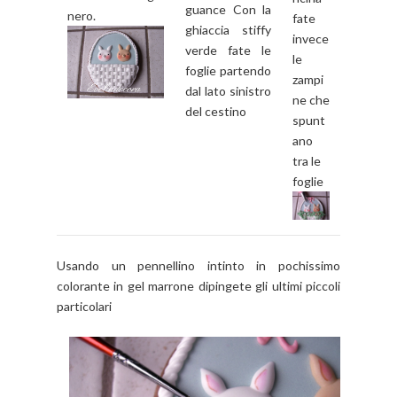
guance Con la
nero.
fate
ghiaccia stiffy
invece
verde fate le
le
foglie partendo
zampi
dal lato sinistro
ne che
del cestino
spunt
ano
tra le
foglie
Usando un pennellino intinto in pochissimo
colorante in gel marrone dipingete gli ultimi piccoli
particolari