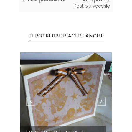
Post più vecchio
TI POTREBBE PIACERE ANCHE
O:
CHRISTMAS BAG FAI DA TE
BABB