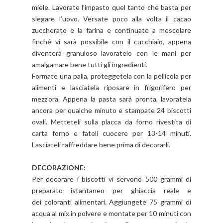
miele. Lavorate l’impasto quel tanto che basta per
slegare l’uovo. Versate poco alla volta il cacao
zuccherato e la farina e continuate a mescolare
finché vi sarà possibile con il cucchiaio, appena
diventerà granuloso lavoratelo con le mani per
amalgamare bene tutti gli ingredienti.
Formate una palla, proteggetela con la pellicola per
alimenti e lasciatela riposare in frigorifero per
mezz’ora. Appena la pasta sarà pronta, lavoratela
ancora per qualche minuto e stampate 24 biscotti
ovali. Metteteli sulla placca da forno rivestita di
carta forno e fateli cuocere per 13-14 minuti.
Lasciateli raffreddare bene prima di decorarli.
DECORAZIONE:
Per decorare i biscotti vi servono 500 grammi di
preparato istantaneo per ghiaccia reale e
dei coloranti alimentari. Aggiungete 75 grammi di
acqua al mix in polvere e montate per 10 minuti con