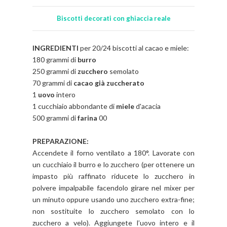
Biscotti decorati con ghiaccia reale
INGREDIENTI
per 20/24 biscotti al cacao e miele:
180 grammi di
burro
250 grammi di
zucchero
semolato
70 grammi di
cacao già zuccherato
1
uovo
intero
1 cucchiaio abbondante di
miele
d'acacia
500 grammi di
farina
00
PREPARAZIONE:
Accendete il forno ventilato a 180°. Lavorate con
un cucchiaio il burro e lo zucchero (per ottenere un
impasto più raffinato riducete lo zucchero in
polvere impalpabile facendolo girare nel mixer per
un minuto oppure usando uno zucchero extra-fine;
non sostituite lo zucchero semolato con lo
zucchero a velo). Aggiungete l’uovo intero e il