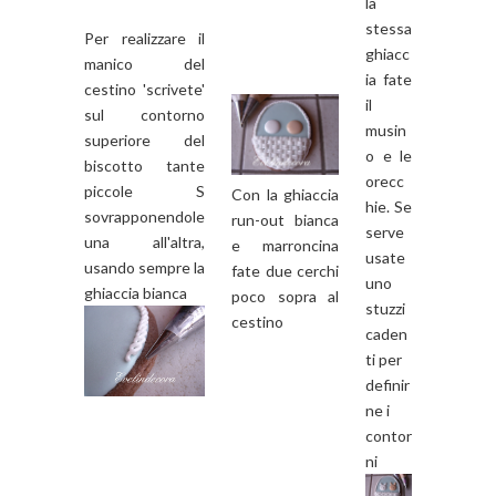
la
stessa
Per realizzare il
ghiacc
manico del
ia fate
cestino 'scrivete'
il
sul contorno
musin
superiore del
o e le
biscotto tante
orecc
piccole S
Con la ghiaccia
hie. Se
sovrapponendole
run-out bianca
serve
una all'altra,
e marroncina
usate
usando sempre la
fate due cerchi
uno
ghiaccia bianca
poco sopra al
stuzzi
cestino
caden
ti per
definir
ne i
contor
ni