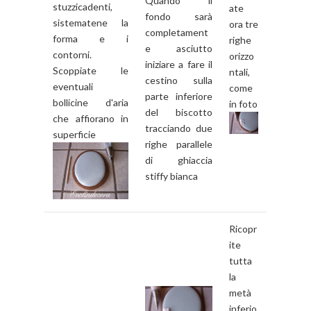
Quando il
stuzzicadenti,
ate
fondo sarà
sistematene la
ora tre
completament
forma e i
righe
e asciutto
contorni.
orizzo
iniziare a fare il
Scoppiate le
ntali,
cestino sulla
eventuali
come
parte inferiore
bollicine d'aria
in foto
del biscotto
che affiorano in
tracciando due
superficie
righe parallele
di ghiaccia
stiffy bianca
Ricopr
ite
tutta
la
metà
inferio