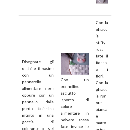
Con la
ghiacc
ia
stiffy
rosa
fate il
Disegnate gli
fiocco
occhi e il nasino
e i
con un
fiori.
Con un
pennarello
Con la
pennellino
alimentare nero
ghiacc
asciutto
oppure con un
ia run-
'sporco' di
pennello dalla
out
colore
punta finissima
bianca
alimentare in
intinto in una
e
polvere rossa
goccia di
marro
fate invece le
colorante in gel
ncina