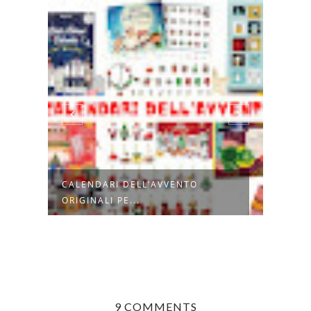
DI
CALENDARI DELL’AVVENTO
COME
ORIGINALI PE...
DI NA
9 COMMENTS