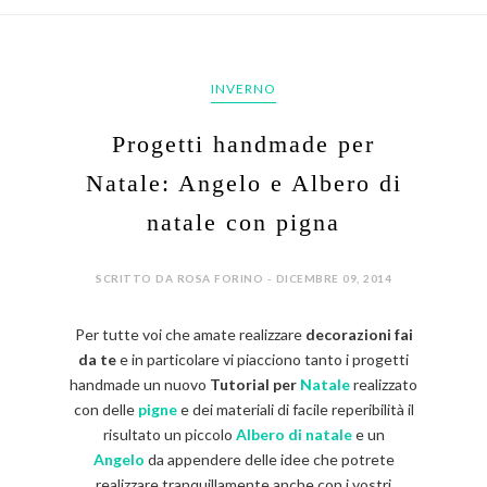
INVERNO
Progetti handmade per
Natale: Angelo e Albero di
natale con pigna
SCRITTO DA ROSA FORINO - DICEMBRE 09, 2014
Per tutte voi che amate realizzare
decorazioni fai
da te
e in particolare vi piacciono tanto i progetti
handmade un nuovo
Tutorial per
Natale
realizzato
con delle
pigne
e dei materiali di facile reperibilità il
risultato un piccolo
Albero di natale
e un
Angelo
da appendere delle idee che potrete
realizzare tranquillamente anche con i vostri