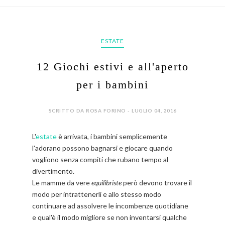
ESTATE
12 Giochi estivi e all'aperto
per i bambini
SCRITTO DA ROSA FORINO - LUGLIO 04, 2016
L'
estate
è arrivata, i bambini semplicemente
l'adorano possono bagnarsi e giocare quando
vogliono senza compiti che rubano tempo al
divertimento.
Le mamme da vere
equilibriste
però devono trovare il
modo per intrattenerli e allo stesso modo
continuare ad assolvere le incombenze quotidiane
e qual'è il modo migliore se non inventarsi qualche