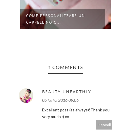
COME PERSONALIZZARE UN
15 T
CAPPELLINO C...
PORT
1 COMMENTS
BEAUTY UNEARTHLY
05 luglio, 2016 09:06
Excellent post (as always)!Thank you
very much :) xx
Rispondi