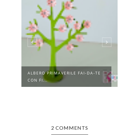
A
ALBERO PRIMAVERILE FAI‑DA‑TE
PANI
CON FI...
IN CA
2 COMMENTS