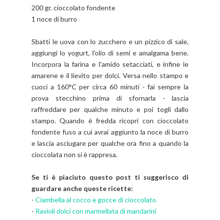
200 gr. cioccolato fondente
1 noce di burro
Sbatti le uova con lo zucchero e un pizzico di sale,
aggiungi lo yogurt, l'olio di semi e amalgama bene.
Incorpora la farina e l'amido setacciati, e infine le
amarene e il lievito per dolci. Versa nello stampo e
cuoci a 160°C per circa 60 minuti - fai sempre la
prova stecchino prima di sfornarla - lascia
raffreddare per qualche minuto e poi togli dallo
stampo. Quando è fredda ricopri con cioccolato
fondente fuso a cui avrai aggiunto la noce di burro
e lascia asciugare per qualche ora fino a quando la
cioccolata non si è rappresa.
Se ti è piaciuto questo post ti suggerisco di
guardare anche queste ricette:
-
Ciambella al cocco e gocce di cioccolato
-
Ravioli dolci con marmellata di mandarini