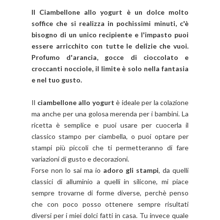
Il Ciambellone allo yogurt è un dolce molto
soffice che si realizza in pochissimi minuti, c'è
bisogno di un unico recipiente e l'impasto puoi
essere arricchito con tutte le delizie che vuoi.
Profumo d'arancia, gocce di cioccolato e
croccanti nocciole, il limite è solo nella fantasia
e nel tuo gusto.
Il
ciambellone allo yogurt
è ideale per la colazione
ma anche per una golosa merenda per i bambini. La
ricetta è semplice e puoi usare per cuocerla il
classico stampo per ciambella, o puoi optare per
stampi più piccoli che ti permetteranno di fare
variazioni di gusto e decorazioni.
Forse non lo sai ma io
adoro gli stampi
, da quelli
classici di alluminio a quelli in silicone, mi piace
sempre trovarne di forme diverse, perchè penso
che con poco posso ottenere sempre risultati
diversi per i miei dolci fatti in casa. Tu invece quale