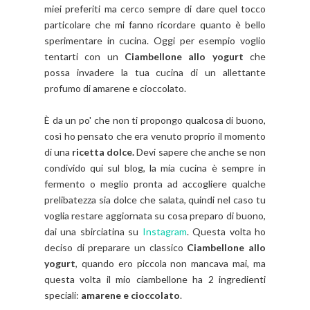
miei preferiti ma cerco sempre di dare quel tocco
particolare che mi fanno ricordare quanto è bello
sperimentare in cucina. Oggi per esempio voglio
tentarti con un
Ciambellone allo yogurt
che
possa invadere la tua cucina di un allettante
profumo di amarene e cioccolato.
È da un po' che non ti propongo qualcosa di buono,
così ho pensato che era venuto proprio il momento
di una
ricetta dolce.
Devi sapere che anche se non
condivido qui sul blog, la mia cucina è sempre in
fermento o meglio pronta ad accogliere qualche
prelibatezza sia dolce che salata, quindi nel caso tu
voglia restare aggiornata su cosa preparo di buono,
dai una sbirciatina su
Instagram
. Questa volta ho
deciso di preparare un classico
Ciambellone allo
yogurt
, quando ero piccola non mancava mai, ma
questa volta il mio ciambellone ha 2 ingredienti
speciali:
amarene e cioccolato
.