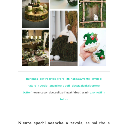
ghirlanda
-
centro tavola sfere
-
ghirlanda avvento
-
tavola di
natale in verde
-
gnomi con abeti
-
decorazioni albero con
bottoni
-
cornice con abete di zelfmaak-ideetjes.nl
-
gnometti in
feltro
Niente spechi neanche a tavola
, se sai che a