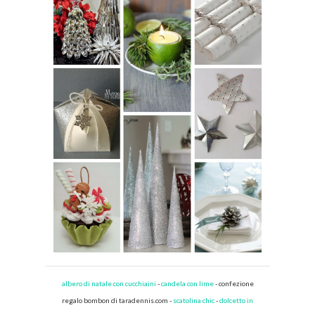
albero di natale con cucchiaini
-
candela con lime
- confezione
regalo bombon di taradennis.com -
scatolina chic
-
dolcetto in