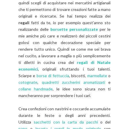
quindi scegli di acquistare nei mercatini artigianali
che ti permettono di trovare creazioni fatte a mano
originali e ricercate. Se hai tempo realizza dei
regali
fatti da te, io per esempio quest'anno sto
realizzando delle
borsette personalizzate
per le
mie amiche più care e realizzerò dei piccoli cestini
golosi con qualche decorazione speciale per
rendere tutto unico. Quindi se come me sei brava
nel cucito, a lavorare a maglia o più semplicemente
ti diletti in cucina crea dei
regali di Natale
economici
, originali sfruttando i tuoi talenti.
Sciarpe e
borse di fettuccia
, biscotti,
marmellate
o
cotognate
,
quadretti
zuccherini aromatizzati
e
collane handmade
, le idee sono sicura non ti
mancheranno per sorprendere i tuoi cari.
Crea confezioni con nastrini e coccarde accumulate
durante le feste o degli anni precedenti.
Utilizza
sacchetti con la carta da pacchi
o del
pane
e
incarta i regali in modo originale
con