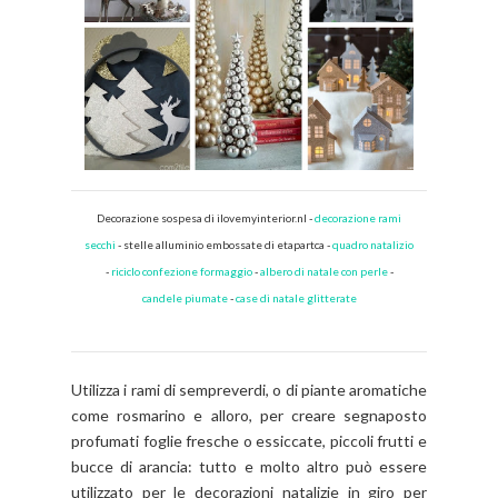
Decorazione sospesa di ilovemyinterior.nl -
decorazione rami
secchi
- stelle alluminio embossate di etapartca -
quadro natalizio
-
riciclo confezione formaggio
-
albero di natale con perle
-
candele piumate
-
case di natale glitterate
Utilizza i rami di sempreverdi, o di piante aromatiche
come rosmarino e alloro, per creare segnaposto
profumati foglie fresche o essiccate, piccoli frutti e
bucce di arancia: tutto e molto altro può essere
utilizzato per le decorazioni natalizie in giro per