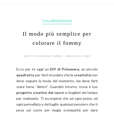
COLLABORAZIONI
Il modo più semplice per
colorare il fommy
SCRITTO DA ROSA FORINO - MAGGIO 24, 2022
Ecco per te oggi un
DIY di Primavera
, un piccolo
quadretto
per farti ricordare che la
creatività
non
deve seguire la moda del momento, ma deve farti
stare bene "
dentro
". Guardati intorno, trova il tuo
progetto creativo del cuore
e ritagliati del tempo
per realizzarlo. Ti accorgerai che ad ogni pezzo, ad
ogni pennellata e dettaglio qualsiasi pensiero che ti
pesa sul cuore per magia scomparirà per dare