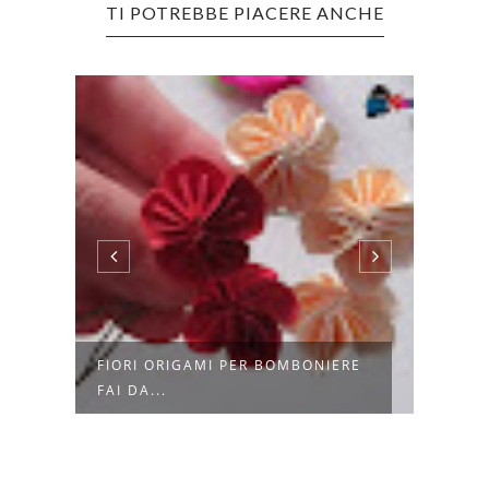
TI POTREBBE PIACERE ANCHE
A
FIORI ORIGAMI PER BOMBONIERE
CAKE
FAI DA...
DI MA