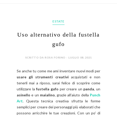
ESTATE
Uso alternativo della fustella
gufo
SCRITTO DA ROSA FORINO - LUGLIO 08, 2021
Se anche tu come me ami inventare nuovi modi per
usare gli strumenti creativi
acquistati e non
tenerli mai a riposo, sarai felice di scoprire come
utilizzare la
fustella gufo
per creare un
panda
, un
asinello
e un
maialino
, grazie all'aiuto della
Punch
Art
. Questa tecnica creativa sfrutta le forme
semplici per creare dei personaggi più elaborati che
possono arricchire le tue creazioni. Con un po' di