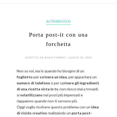
ALTRORICICLO
Porta post-it con una
forchetta
SCRITTO DA ROSA FORINO - LUGLIO 23, 2014
Non so voi, ma io quando ho bisogno di un
foglietto
per
scrivere un idea
, per appuntare un
numero di telefono
o per s
crivere gli ingredienti
di una ricetta vista in tv
, non riesco mai a trovarli,
si
volatilizzano
nei posti più impensati e
riappaiono quando non ti servono più.
Oggi voglio risolvere questo problema con un
idea
di riciclo creativo
realizzando un
porta post-