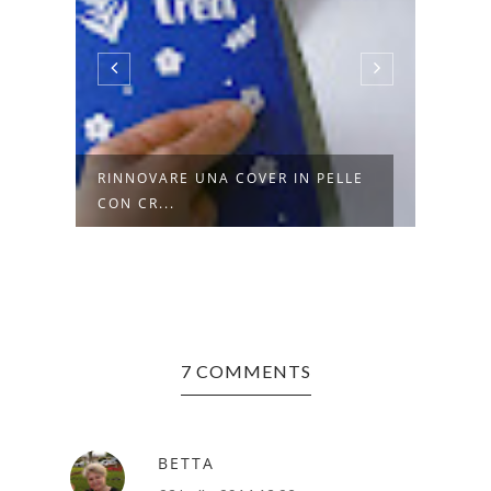
RINNOVARE UNA COVER IN PELLE
10 M
CON CR...
BICAR
7 COMMENTS
BETTA