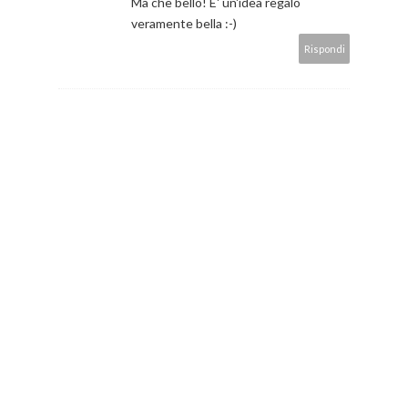
Ma che bello! E' un'idea regalo
veramente bella :-)
Rispondi