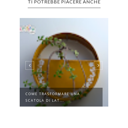
TI POTREBBE PIACERE ANCHE
COME TRASFORMARE UNA
15 I
SCATOLA DI LAT...
ZUCC