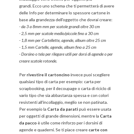
grandi. Ecco uno schema che ti permetterà di avere
delle Info per determinare lo spessore cartone in
base alla grandezza dell'oggetto che dovrai creare:
- da 3 a 8mm mm per scatole grandi oltre 30 cm
- 2,5 mm per scatole medio/piccole fino a 30 cm
- 1,8 mm per Cartellette, agende, album oltre 25 cm
- 1,5 mm Cartelle, agende, album fino a 25 cm
- Dorsino o tela per rilegare utili per dorsi di agende o per
creare scatole rotonde.
Per
rivestire il cartoncino
invece puoi scegliere
qualsiasi tipo di carta per esempio: carta per
scrapbooking, per il decoupage o carta di riciclo di
vario tipo che sia abbastanza spessa e con colori
resistenti all'incollaggio, meglio se non patinata.
Per esempio la
Carta da parati
può essere usata
per oggetti di grande dimensioni, mentre la
Carta
da pacco
è utile come rinforzo per i dorsini di
agende e quaderni. Se ti piace creare
carte con