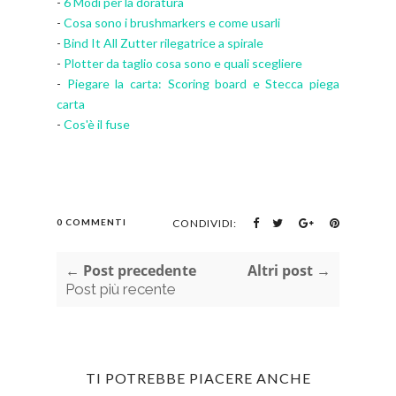
-
6 Modi per la doratura
-
Cosa sono i brushmarkers e come usarli
-
Bind It All Zutter rilegatrice a spirale
-
Plotter da taglio cosa sono e quali scegliere
-
Piegare la carta: Scoring board e Stecca piega
carta
-
Cos'è il fuse
0 COMMENTI
CONDIVIDI:
← Post precedente
Altri post →
Post più recente
TI POTREBBE PIACERE ANCHE