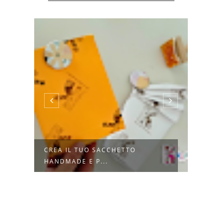
TE
CREA IL TUO SACCHETTO
COME
HANDMADE E P...
QUAD