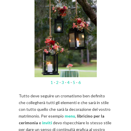
1
-
2
-
3
-
4
-
5
-
6
Tutto deve seguire un cromatismo ben definito
che collegherà tutti gli elementi e che sarà in stile
con tutto quello che sarà la decorazione del vostro
matrimonio. Per esempio
menu
,
libricino per la
cerimonia
e
inviti
devo rispecchiare lo stesso stile
per dare un senso di continuità grafica al vostro