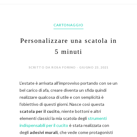
CARTONAGGIO
Personalizzare una scatola in
5 minuti
SCRITTO DA ROSA FORINO - GIUGNO 23, 2021
L'estate è arrivata all'improvviso portando con se un
bel carico di afa, creare diventa un sfida quindi
realizzare qualcosa di utile e con semplicità è
l'obiettivo di questi giorni. Nasce così questa
scatola per il cucito
, niente bottoni e altri
elementi classici la mia scatola degli
strumenti
indispensabili per il cucito
è stata realizzata con
degli
adesivi murali
, che vede come protagonisti