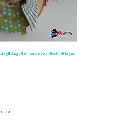
degli Angeli di natale con dischi di legno
 rosso