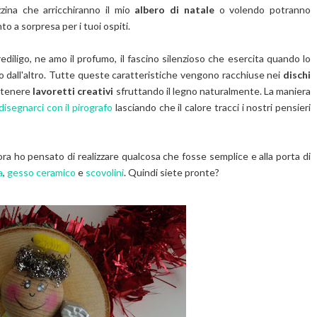
zzina che arricchiranno il mio
albero di natale
o volendo potranno
o a sorpresa per i tuoi ospiti.
iligo, ne amo il profumo, il fascino silenzioso che esercita quando lo
zzo dall'altro. Tutte queste caratteristiche vengono racchiuse nei
dischi
ttenere
lavoretti creativi
sfruttando il legno naturalmente. La maniera
disegnarci con il pirografo
lasciando che il calore tracci i nostri pensieri
 ho pensato di realizzare qualcosa che fosse semplice e alla porta di
a
,
gesso ceramico
e
scovolini
. Quindi siete pronte?