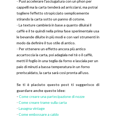
- Puoi accelerare l'asciugatura con un phon per
cappelli ma la carta tenderà ad arricciarsi, ma potrai
togliere l'effetto stropicciato semplicemente
stirando la carta sotto un panno di cotone.
- La texture cambierà in base a quanto diluirai il
caffè e il te quindi nella prima fase sperimentale usa
le bevande diluite in più modi e con vari strumenti in
modo da definire il tuo stile di antico.
- Per ottenere un effetto ancora più antico
accartoccia la carta, poi adagiala nel tè o il caffè,
metti il foglio in una teglia da forno e lasciala per un
paio di minuti a bassa temperatura in un forno
preriscaldato, la carta sarà così pronta all’uso.
Se ti è piaciuto questo post ti suggerisco di
guardare anche queste idee:
-
Come creare una partecipazione di nozze
-
Come creare trame sulla carta
-
Lavagna vintage
-
Come embossare a caldo