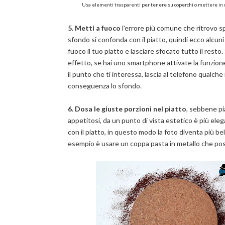
Usa elementi trasparenti per tenere su coperchi o mettere in risa
5.
Metti a fuoco
l'errore più comune che ritrovo s
sfondo si confonda con il piatto, quindi ecco alcuni
fuoco il tuo piatto e lasciare sfocato tutto il rest
effetto, se hai uno smartphone attivate la funzione
il punto che ti interessa, lascia al telefono qualc
conseguenza lo sfondo.
6. Dosa le giuste porzioni nel piatto
, sebbene pi
appetitosi, da un punto di vista estetico è più ele
con il piatto, in questo modo la foto diventa più bel
esempio è usare un coppa pasta in metallo che poss