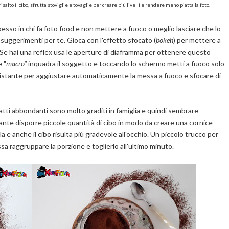
lto il cibo, sfrutta stoviglie e tovaglie per creare più livelli e rendere meno piatta la foto.
pesso in chi fa foto food e non mettere a fuoco o meglio lasciare che lo
 suggerimenti per te. Gioca con l'effetto sfocato (
bokeh
) per mettere a
o. Se hai una reflex usa le aperture di diaframma per ottenere questo
 "
macro"
inquadra il soggetto e toccando lo schermo metti a fuoco solo
he istante per aggiustare automaticamente la messa a fuoco e sfocare di
atti abbondanti sono molto graditi in famiglia e quindi sembrare
gante disporre piccole quantità di cibo in modo da creare una cornice
la e anche il cibo risulta più gradevole all'occhio. Un piccolo trucco per
a raggruppare la porzione e toglierlo all'ultimo minuto.