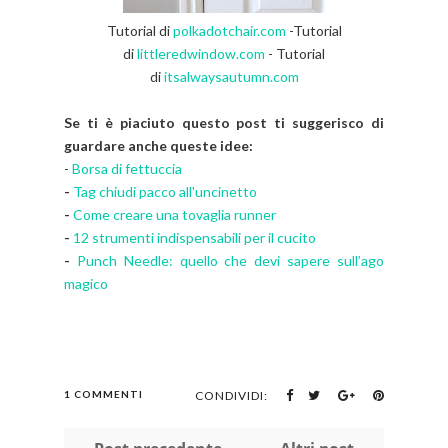
Tutorial di
polkadotchair.com
-
Tutorial
di
littleredwindow.com
- Tutorial
di
itsalwaysautumn.com
Se ti è piaciuto questo post ti suggerisco di
guardare anche queste idee:
-
Borsa di fettuccia
-
Tag chiudi pacco all'uncinetto
-
Come creare una tovaglia runner
-
12 strumenti indispensabili per il cucito
-
Punch Needle: quello che devi sapere sull’ago
magico
1 COMMENTI
CONDIVIDI: