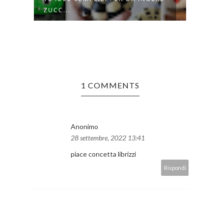
MELE
ZUCC...
1 COMMENTS
Anonimo
28 settembre, 2022 13:41
piace concetta librizzi
Rispondi