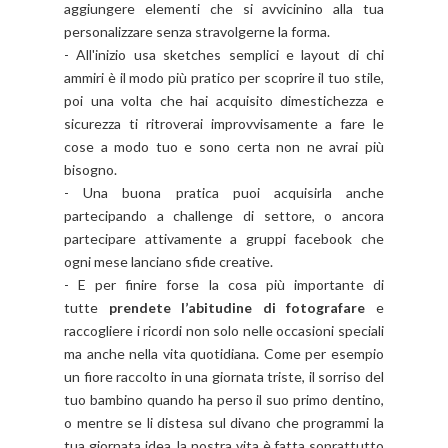
aggiungere elementi che si avvicinino alla tua
personalizzare senza stravolgerne la forma.
- All'inizio usa sketches semplici e layout di chi
ammiri è il modo più pratico per scoprire il tuo stile,
poi una volta che hai acquisito dimestichezza e
sicurezza ti ritroverai improvvisamente a fare le
cose a modo tuo e sono certa non ne avrai più
bisogno.
- Una buona pratica puoi acquisirla anche
partecipando a challenge di settore, o ancora
partecipare attivamente a gruppi facebook che
ogni mese lanciano sfide creative.
- E per finire forse la cosa più importante di
tutte
prendete l’abitudine di fotografare
e
raccogliere i ricordi non solo nelle occasioni speciali
ma anche nella vita quotidiana. Come per esempio
un fiore raccolto in una giornata triste, il sorriso del
tuo bambino quando ha perso il suo primo dentino,
o mentre se li distesa sul divano che programmi la
tua giornata idea, la nostra vita è fatta soprattutto