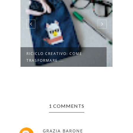
DI
RICICLO CREATIVO: COME
COME
TRASFORMARE ...
IN LE
1 COMMENTS
GRAZIA BARONE