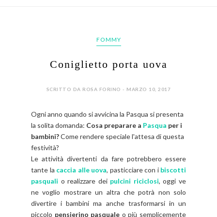
FOMMY
Coniglietto porta uova
SCRITTO DA ROSA FORINO - MARZO 10, 2017
Ogni anno quando si avvicina la Pasqua si presenta
la solita domanda:
Cosa preparare a
Pasqua
per i
bambini?
Come rendere speciale l'attesa di questa
festività?
Le attività divertenti da fare potrebbero essere
tante la
caccia alle uova
, pasticciare con i
biscotti
pasquali
o realizzare dei
pulcini riciclosi
, oggi ve
ne voglio mostrare un altra che potrà non solo
divertire i bambini ma anche trasformarsi in un
piccolo
pensierino pasquale
o più semplicemente