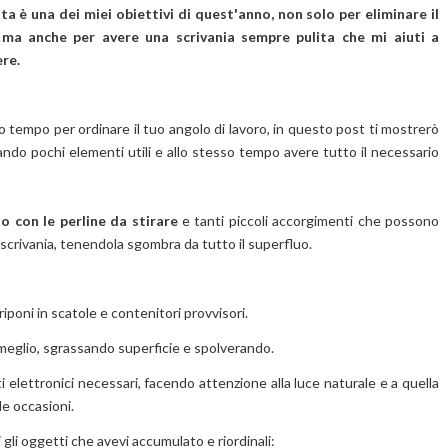
ta è una dei miei obiettivi di quest'anno, non solo per eliminare il
ma anche per avere una scrivania sempre pulita che mi aiuti a
re.
 tempo per ordinare il tuo angolo di lavoro, in questo post ti mostrerò
zando pochi elementi utili e allo stesso tempo avere tutto il necessario
o con le perline da stirare
e tanti
piccoli accorgimenti che possono
a scrivania, tenendola sgombra da tutto il superfluo.
riponi in scatole e contenitori provvisori.
meglio, sgrassando superficie e spolverando.
elettronici necessari, facendo attenzione alla luce naturale e a quella
le occasioni.
ti gli oggetti che avevi accumulato e riordinali: