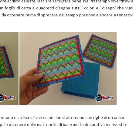
olore acrilico celeste, lasciare asciugare bene. Nel frattempo divertitevi a
n foglio di carta a quadretti disegna tutti i colori e i disegni che vuoi
to da ottenere prima di sprecare del tempo prezioso e andare a tentativi
ipetano e strisce di vari colori che si alternano con righe di un unico
ni e ottenere delle mattonelle di base molto decorativi per rivestire