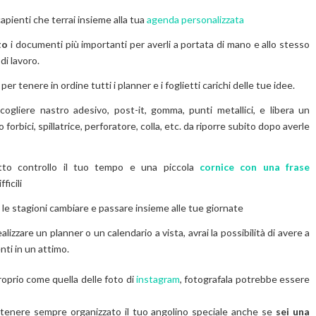
apienti che terrai insieme alla tua
agenda personalizzata
to
i documenti più importanti per averli a portata di mano e allo stesso
di lavoro.
e
per tenere in ordine tutti i planner e i foglietti carichi delle tue idee.
cogliere nastro adesivo, post-it, gomma, punti metallici, e libera un
orbici, spillatrice, perforatore, colla, etc. da riporre subito dopo averle
o controllo il tuo tempo e una piccola
cornice con una frase
ficili
 le stagioni cambiare e passare insieme alle tue giornate
lizzare un planner o un calendario a vista, avrai la possibilità di avere a
ti in un attimo.
roprio come quella delle foto di
instagram
, fotografala potrebbe essere
tenere sempre organizzato il tuo angolino speciale anche se
sei una