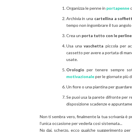
Organizza le penne in
portapenne
c
Archivia in una
cartellina a soffiet
tempo non ingombrare il tuo angolo 
Crea un
porta tutto con le perlin
Usa una
vaschetta
piccola per ac
cassetto per avere a portata di mano f
usate.
Orologio
per tenere sempre sott
motivazionale
per le giornate più dif
Un fiore o una piantina per guardare
Se puoi usa la parete difronte per rea
disposizione scadenze e appuntamen
Non ti sembra vero, finalmente la tua scrivania è p
l'unica occasione per vederla così sistemata...
No dai, scherzo, ecco qualche suggerimento per 